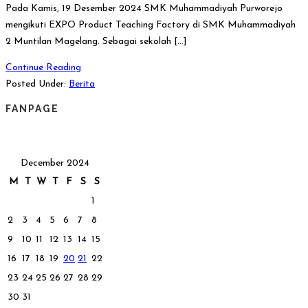
Pada Kamis, 19 Desember 2024 SMK Muhammadiyah Purworejo
mengikuti EXPO Product Teaching Factory di SMK Muhammadiyah
2 Muntilan Magelang. Sebagai sekolah […]
Continue Reading
Posted Under:
Berita
FANPAGE
December 2024
M
T
W
T
F
S
S
1
2
3
4
5
6
7
8
9
10
11
12
13
14
15
16
17
18
19
20
21
22
23
24
25
26
27
28
29
30
31