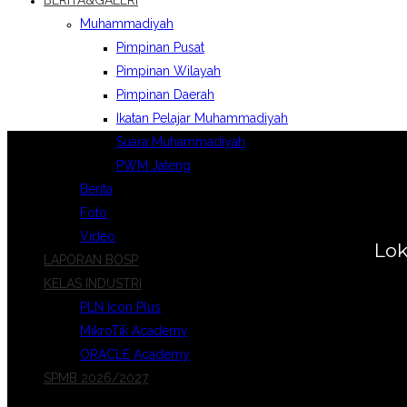
BERITA&GALERI
Muhammadiyah
Pimpinan Pusat
Pimpinan Wilayah
Pimpinan Daerah
Ikatan Pelajar Muhammadiyah
Suara Muhammadiyah
PWM Jateng
Berita
Foto
Video
Lo
LAPORAN BOSP
KELAS INDUSTRI
PLN Icon Plus
MikroTik Academy
ORACLE Academy
SPMB 2026/2027