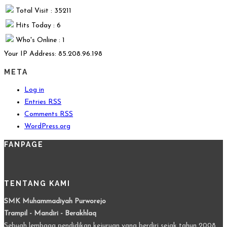
Total Visit : 35211
Hits Today : 6
Who's Online : 1
Your IP Address: 85.208.96.198
META
Log in
Entries
RSS
Comments
RSS
WordPress.org
FANPAGE
TENTANG KAMI
SMK Muhammadiyah Purworejo
Trampil - Mandiri - Berakhlaq
Sebuah lembaga pendidikan kejuruan yang berdiri sejak tahun 2008