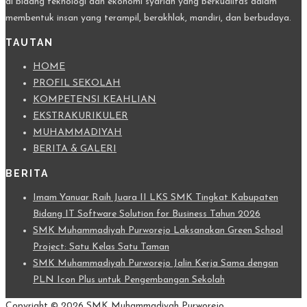
di bidang teknologi dan ekonomi syariah yang berkualitas dalam
membentuk insan yang terampil, berakhlak, mandiri, dan berbudaya.
TAUTAN
HOME
PROFIL SEKOLAH
KOMPETENSI KEAHLIAN
EKSTRAKURIKULER
MUHAMMADIYAH
BERITA & GALERI
BERITA
Imam Yanuar Raih Juara II LKS SMK Tingkat Kabupaten
Bidang IT Software Solution for Business Tahun 2026
SMK Muhammadiyah Purworejo Laksanakan Green School
Project: Satu Kelas Satu Taman
SMK Muhammadiyah Purworejo Jalin Kerja Sama dengan
PLN Icon Plus untuk Pengembangan Sekolah
Copyright © 2026
SMK Muhammadiyah Purworejo