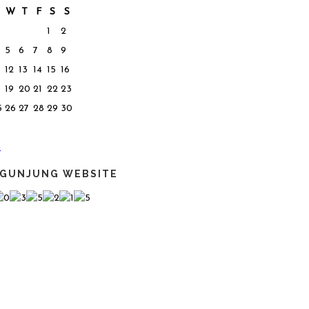
W
T
F
S
S
1
2
5
6
7
8
9
12
13
14
15
16
19
20
21
22
23
5
26
27
28
29
30
n
GUNJUNG WEBSITE