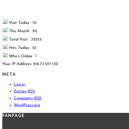
Visit Today : 10
This Month : 92
Total Visit : 35215
Hits Today : 10
Who's Online : 1
Your IP Address: 216.73.217.130
META
Log in
Entries
RSS
Comments
RSS
WordPress.org
FANPAGE