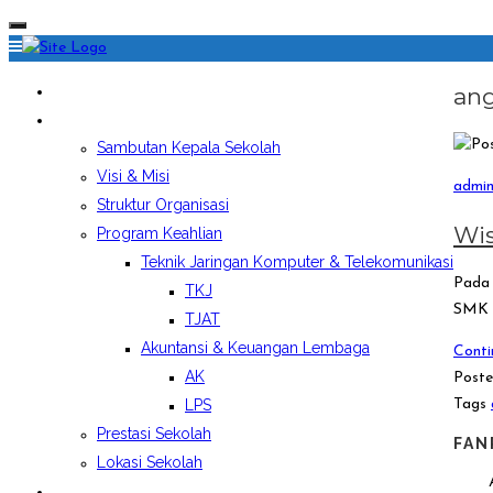
HOME
ang
PROFIL SEKOLAH
Sambutan Kepala Sekolah
Visi & Misi
admi
Struktur Organisasi
Wis
Program Keahlian
Teknik Jaringan Komputer & Telekomunikasi
Pada 
TKJ
SMK 
TJAT
Akuntansi & Keuangan Lembaga
Conti
AK
Poste
Tags
LPS
Prestasi Sekolah
FAN
Lokasi Sekolah
EKSTRAKURIKULER