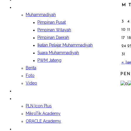
M
T
BERITA&GALERI
Muhammadiyah
3
4
Pimpinan Pusat
10
11
Pimpinan Wilayah
Pimpinan Daerah
17
18
Ikatan Pelajar Muhammadiyah
24
2
Suara Muhammadiyah
31
PWM Jateng
« Ja
Berita
PEN
Foto
Video
LAPORAN BOSP
KELAS INDUSTRI
PLN Icon Plus
MikroTik Academy
ORACLE Academy
SPMB 2026/2027