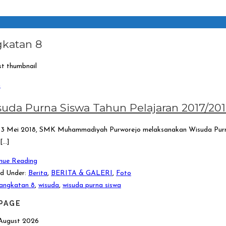
katan 8
n
uda Purna Siswa Tahun Pelajaran 2017/20
3 Mei 2018, SMK Muhammadiyah Purworejo melaksanakan Wisuda Purna 
[…]
nue Reading
d Under:
Berita
,
BERITA & GALERI
,
Foto
angkatan 8
,
wisuda
,
wisuda purna siswa
PAGE
August 2026