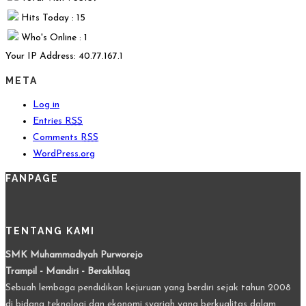
Hits Today : 15
Who's Online : 1
Your IP Address: 40.77.167.1
META
Log in
Entries
RSS
Comments
RSS
WordPress.org
FANPAGE
TENTANG KAMI
SMK Muhammadiyah Purworejo
Trampil - Mandiri - Berakhlaq
Sebuah lembaga pendidikan kejuruan yang berdiri sejak tahun 2008
di bidang teknologi dan ekonomi syariah yang berkualitas dalam