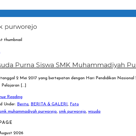
k purworejo
n
suda Purna Siswa SMK Muhammadiyah Pur
tanggal 2 Mei 2017 yang bertepatan dengan Hari Pendidikan Nasion
 Pelajaran […]
nue Reading
d Under:
Berita
,
BERITA & GALERI
,
Foto
smk muhammadiyah purworejo
,
smk purworejo
,
wisuda
PAGE
August 2026