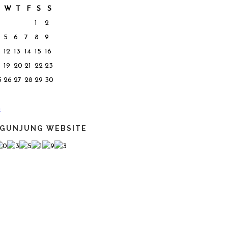
W
T
F
S
S
1
2
5
6
7
8
9
12
13
14
15
16
19
20
21
22
23
5
26
27
28
29
30
n
GUNJUNG WEBSITE