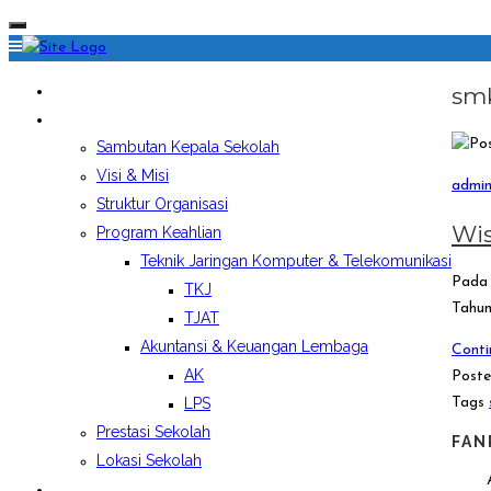
HOME
sm
PROFIL SEKOLAH
Sambutan Kepala Sekolah
Visi & Misi
admi
Struktur Organisasi
Wi
Program Keahlian
Teknik Jaringan Komputer & Telekomunikasi
Pada 
TKJ
Tahun
TJAT
Akuntansi & Keuangan Lembaga
Conti
AK
Poste
Tags
LPS
Prestasi Sekolah
FAN
Lokasi Sekolah
EKSTRAKURIKULER