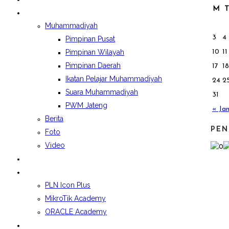
M
T
BERITA&GALERI
Muhammadiyah
3
4
Pimpinan Pusat
10
11
Pimpinan Wilayah
Pimpinan Daerah
17
18
Ikatan Pelajar Muhammadiyah
24
2
Suara Muhammadiyah
31
PWM Jateng
« Ja
Berita
PEN
Foto
Video
LAPORAN BOSP
KELAS INDUSTRI
PLN Icon Plus
MikroTik Academy
ORACLE Academy
SPMB 2026/2027