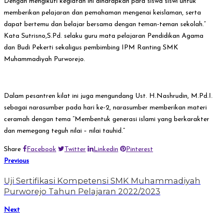
Dengan mengikuti kegiatan ini diharapkan para siswa siswi untuk
memberikan pelajaran dan pemahaman mengenai keislaman, serta
dapat bertemu dan belajar bersama dengan teman-teman sekolah.”
Kata Sutrisno,S.Pd. selaku guru mata pelajaran Pendidikan Agama
dan Budi Pekerti sekaligus pembimbing IPM Ranting SMK
Muhammadiyah Purworejo.
Dalam pesantren kilat ini juga mengundang Ust. H.Nashrudin, M.Pd.I.
sebagai narasumber pada hari ke-2, narasumber memberikan materi
ceramah dengan tema “Membentuk generasi islami yang berkarakter
dan memegang teguh nilai – nilai tauhid.”
Share
Facebook
Twitter
Linkedin
Pinterest
Previous
Uji Sertifikasi Kompetensi SMK Muhammadiyah
Purworejo Tahun Pelajaran 2022/2023
Next