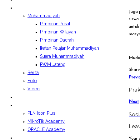
BERITA&GALERI
Juga 
Muhammadiyah
siswa
Pimpinan Pusat
untuk
Pimpinan Wilayah
masya
Pimpinan Daerah
Ikatan Pelajar Muhammadiyah
Suara Muhammadiyah
Mudah
PWM Jateng
Share
Berita
Previ
Foto
Video
Pra
LAPORAN BOSP
Next
KELAS INDUSTRI
PLN Icon Plus
Sos
MikroTik Academy
Leav
ORACLE Academy
SPMB 2026/2027
Your e