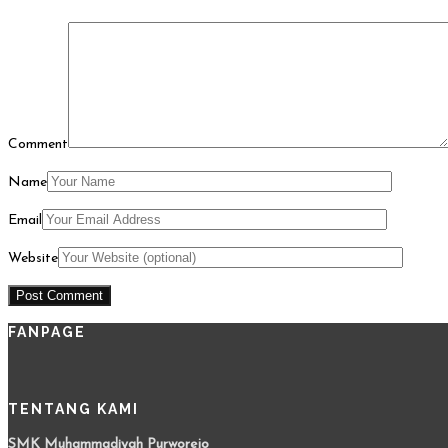
Comment
Name
Email
Website
FANPAGE
TENTANG KAMI
SMK Muhammadiyah Purworejo