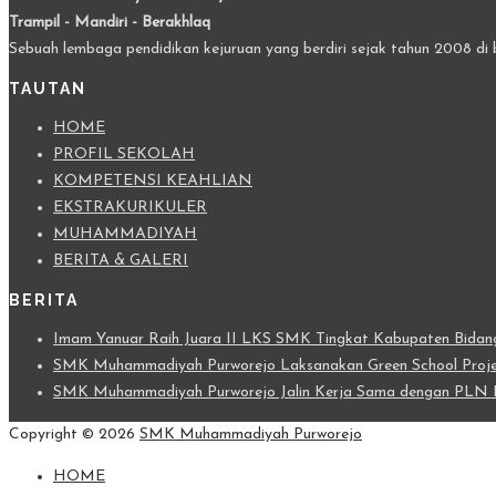
Trampil - Mandiri - Berakhlaq
Sebuah lembaga pendidikan kejuruan yang berdiri sejak tahun 2008 di 
TAUTAN
HOME
PROFIL SEKOLAH
KOMPETENSI KEAHLIAN
EKSTRAKURIKULER
MUHAMMADIYAH
BERITA & GALERI
BERITA
Imam Yanuar Raih Juara II LKS SMK Tingkat Kabupaten Bidang 
SMK Muhammadiyah Purworejo Laksanakan Green School Projec
SMK Muhammadiyah Purworejo Jalin Kerja Sama dengan PLN I
Copyright © 2026
SMK Muhammadiyah Purworejo
HOME