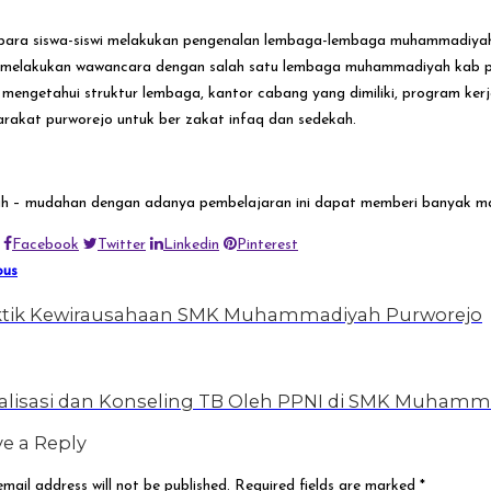
para siswa-siswi melakukan pengenalan lembaga-lembaga muhammadiyah
 melakukan wawancara dengan salah satu lembaga muhammadiyah kab p
 mengetahui struktur lembaga, kantor cabang yang dimiliki, program ker
rakat purworejo untuk ber zakat infaq dan sedekah.
 – mudahan dengan adanya pembelajaran ini dapat memberi banyak ma
Facebook
Twitter
Linkedin
Pinterest
ous
ktik Kewirausahaan SMK Muhammadiyah Purworejo
ialisasi dan Konseling TB Oleh PPNI di SMK Muhamm
e a Reply
mail address will not be published.
Required fields are marked
*