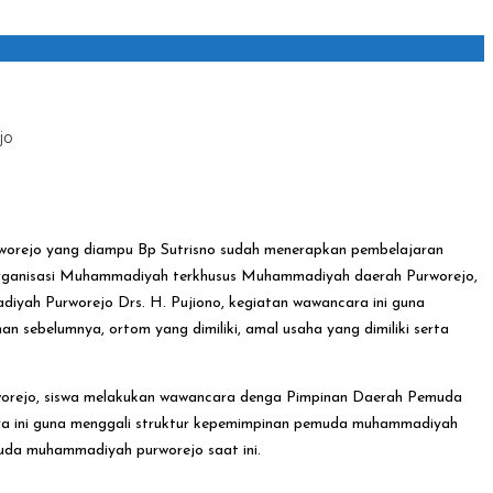
jo
orejo yang diampu Bp Sutrisno sudah menerapkan pembelajaran
ari Organisasi Muhammadiyah terkhusus Muhammadiyah daerah Purworejo,
ah Purworejo Drs. H. Pujiono, kegiatan wawancara ini guna
 sebelumnya, ortom yang dimiliki, amal usaha yang dimiliki serta
orejo, siswa melakukan wawancara denga Pimpinan Daerah Pemuda
a ini guna menggali struktur kepemimpinan pemuda muhammadiyah
muda muhammadiyah purworejo saat ini.