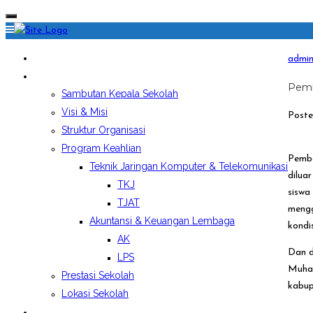
HOME
admi
PROFIL SEKOLAH
Pemb
Sambutan Kepala Sekolah
Visi & Misi
Poste
Struktur Organisasi
Program Keahlian
Pembe
Teknik Jaringan Komputer & Telekomunikasi
dilua
TKJ
siswa
TJAT
mengg
Akuntansi & Keuangan Lembaga
kondi
AK
Dan d
LPS
Muham
Prestasi Sekolah
kabup
Lokasi Sekolah
EKSTRAKURIKULER