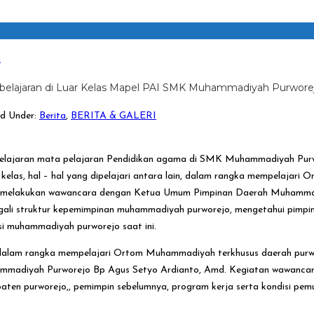
n
elajaran di Luar Kelas Mapel PAI SMK Muhammadiyah Purwore
d Under:
Berita
,
BERITA & GALERI
lajaran mata pelajaran Pendidikan agama di SMK Muhammadiyah Purw
r kelas, hal – hal yang dipelajari antara lain, dalam rangka mempelaj
 melakukan wawancara dengan Ketua Umum Pimpinan Daerah Muhammadiy
ali struktur kepemimpinan muhammadiyah purworejo, mengetahui pimpinan
si muhammadiyah purworejo saat ini.
alam rangka mempelajari Ortom Muhammadiyah terkhusus daerah purw
madiyah Purworejo Bp Agus Setyo Ardianto, Amd. Kegiatan wawancar
aten purworejo,, pemimpin sebelumnya, program kerja serta kondisi pe