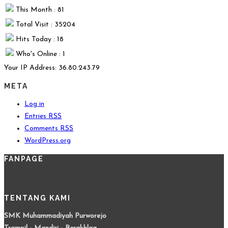
This Month : 81
Total Visit : 35204
Hits Today : 18
Who's Online : 1
Your IP Address: 36.80.243.79
META
Log in
Entries
RSS
Comments
RSS
WordPress.org
FANPAGE
TENTANG KAMI
SMK Muhammadiyah Purworejo