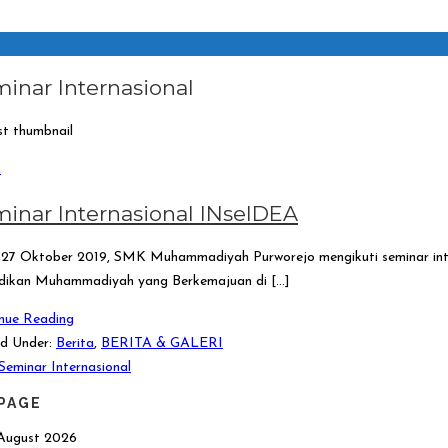
inar Internasional
n
inar Internasional INselDEA
27 Oktober 2019, SMK Muhammadiyah Purworejo mengikuti seminar in
dikan Muhammadiyah yang Berkemajuan di […]
nue Reading
d Under:
Berita
,
BERITA & GALERI
Seminar Internasional
PAGE
August 2026