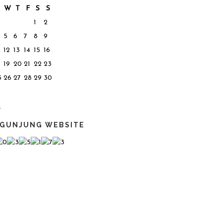
W
T
F
S
S
1
2
5
6
7
8
9
12
13
14
15
16
19
20
21
22
23
5
26
27
28
29
30
n
GUNJUNG WEBSITE