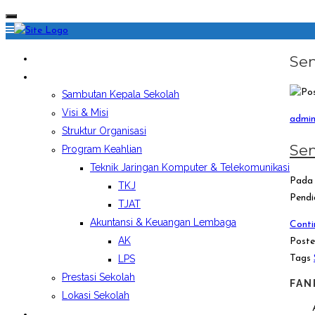
HOME
Sem
PROFIL SEKOLAH
Sambutan Kepala Sekolah
Visi & Misi
admi
Struktur Organisasi
Sem
Program Keahlian
Teknik Jaringan Komputer & Telekomunikasi
Pada 
TKJ
Pendi
TJAT
Akuntansi & Keuangan Lembaga
Conti
AK
Poste
Tags
LPS
Prestasi Sekolah
FAN
Lokasi Sekolah
EKSTRAKURIKULER