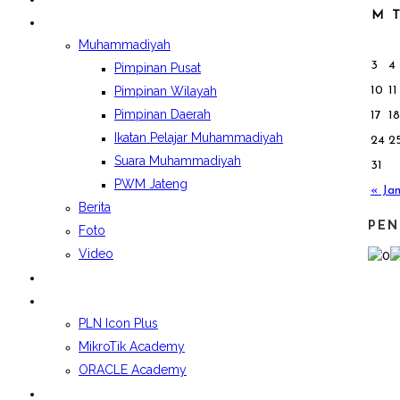
M
T
BERITA&GALERI
Muhammadiyah
3
4
Pimpinan Pusat
10
11
Pimpinan Wilayah
Pimpinan Daerah
17
18
Ikatan Pelajar Muhammadiyah
24
2
Suara Muhammadiyah
31
PWM Jateng
« Ja
Berita
PEN
Foto
Video
LAPORAN BOSP
KELAS INDUSTRI
PLN Icon Plus
MikroTik Academy
ORACLE Academy
SPMB 2026/2027