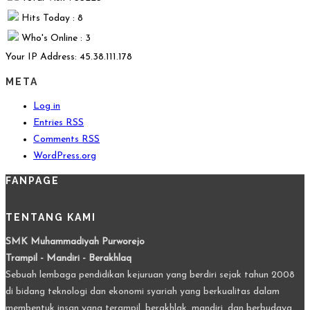
Hits Today : 8
Who's Online : 3
Your IP Address: 45.38.111.178
META
Log in
Entries
RSS
Comments
RSS
WordPress.org
FANPAGE
TENTANG KAMI
SMK Muhammadiyah Purworejo
Trampil - Mandiri - Berakhlaq
Sebuah lembaga pendidikan kejuruan yang berdiri sejak tahun 2008
di bidang teknologi dan ekonomi syariah yang berkualitas dalam
membentuk insan yang terampil, berakhlak, mandiri, dan berbudaya.