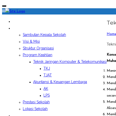
HOME
Tek
PROFIL SEKOLAH
Hom
Sambutan Kepala Sekolah
Visi & Misi
Tekn
Struktur Organisasi
Program Keahlian
Konse
Muham
Teknik Jaringan Komputer & Telekomunikasi
TKJ
Menin
TJAT
Mendi
Akuntansi & Keuangan Lembaga
Mendi
AK
Mendi
LPS
secar
Prestasi Sekolah
Mendi
Akses
Lokasi Sekolah
Membe
EKSTRAKURIKULER