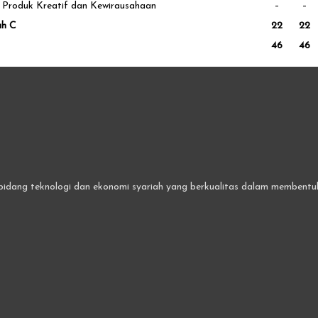
Produk Kreatif dan Kewirausahaan
–
–
ah C
22
22
46
46
bidang teknologi dan ekonomi syariah yang berkualitas dalam membentuk 