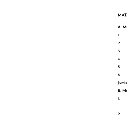
MAT
A. M
1.
2.
3.
4.
5.
6.
Juml
B. M
1.
2.