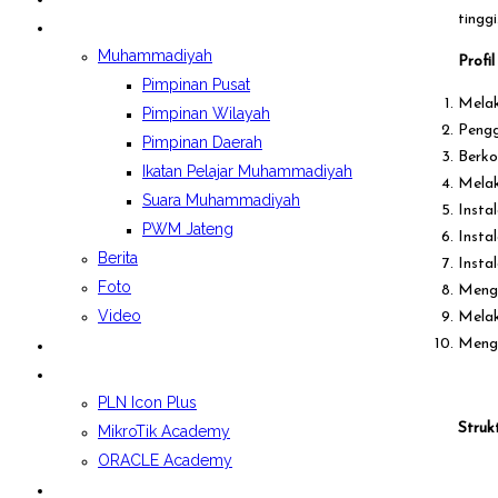
tinggi
BERITA&GALERI
Muhammadiyah
Profi
Pimpinan Pusat
Melak
Pimpinan Wilayah
Pengg
Pimpinan Daerah
Berko
Ikatan Pelajar Muhammadiyah
Melak
Suara Muhammadiyah
Insta
PWM Jateng
Insta
Berita
Insta
Foto
Mengo
Video
Melak
LAPORAN BOSP
Mengh
KELAS INDUSTRI
PLN Icon Plus
Struk
MikroTik Academy
ORACLE Academy
SPMB 2026/2027