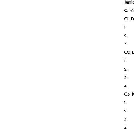
Juml
C. M
C1. D
1.
2.
3.
C2. 
1.
2.
3.
4.
C3. 
1.
2.
3.
4.