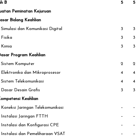
ah B
5
5
uatan Peminatan Kejuruan
asar Bidang Keahlian
Simulasi dan Komunikasi Digital
3
3
Fisika
3
3
Kimia
3
3
Dasar Program Keahlian
Sistem Komputer
2
2
Elektronika dan Mikroprosesor
4
4
Sistem Telekomunikasi
4
4
Dasar Desain Grafis
3
3
Kompetensi Keahlian
Koneksi Jaringan Telekomunikasi
–
–
Instalasi Jaringan FTTH
–
–
Instalasi dan Konfigurasi CPE
–
–
Instalasi dan Pemeliharaan VSAT
–
–