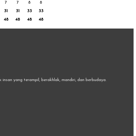
7
7
8
8
31
31
33
33
48
48
48
48
insan yang terampil, berakhlak, mandiri, dan berbudaya.