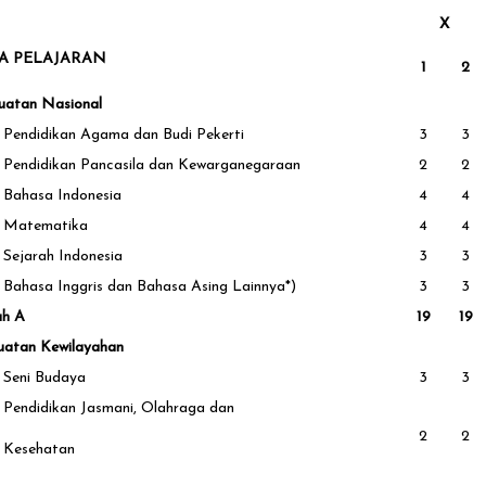
X
A PELAJARAN
1
2
uatan Nasional
Pendidikan Agama dan Budi Pekerti
3
3
Pendidikan Pancasila dan Kewarganegaraan
2
2
Bahasa Indonesia
4
4
Matematika
4
4
Sejarah Indonesia
3
3
Bahasa Inggris dan Bahasa Asing Lainnya*)
3
3
ah A
19
19
uatan Kewilayahan
Seni Budaya
3
3
Pendidikan Jasmani, Olahraga dan
2
2
Kesehatan