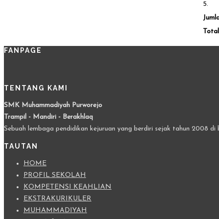
5.
Juml
Total
FANPAGE
TENTANG KAMI
SMK Muhammadiyah Purworejo
Trampil - Mandiri - Berakhlaq
Sebuah lembaga pendidikan kejuruan yang berdiri sejak tahun 2008 di 
TAUTAN
HOME
PROFIL SEKOLAH
KOMPETENSI KEAHLIAN
EKSTRAKURIKULER
MUHAMMADIYAH