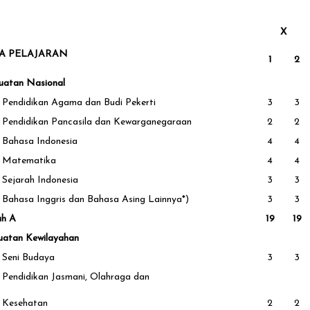
X
A PELAJARAN
1
2
uatan Nasional
Pendidikan Agama dan Budi Pekerti
3
3
Pendidikan Pancasila dan Kewarganegaraan
2
2
Bahasa Indonesia
4
4
Matematika
4
4
Sejarah Indonesia
3
3
Bahasa Inggris dan Bahasa Asing Lainnya*)
3
3
ah A
19
19
uatan Kewilayahan
Seni Budaya
3
3
Pendidikan Jasmani, Olahraga dan
Kesehatan
2
2