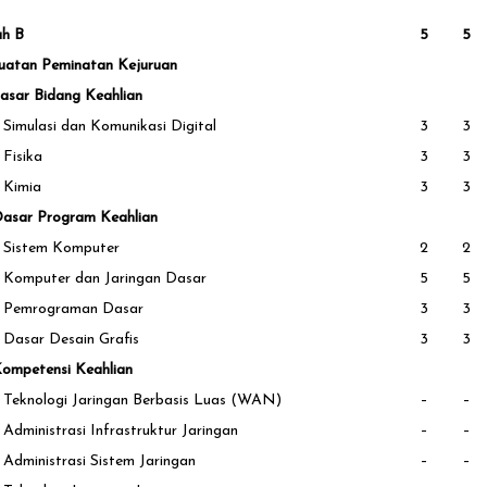
ah B
5
5
uatan Peminatan Kejuruan
asar Bidang Keahlian
Simulasi dan Komunikasi Digital
3
3
Fisika
3
3
Kimia
3
3
Dasar Program Keahlian
Sistem Komputer
2
2
Komputer dan Jaringan Dasar
5
5
Pemrograman Dasar
3
3
Dasar Desain Grafis
3
3
Kompetensi Keahlian
Teknologi Jaringan Berbasis Luas (WAN)
–
–
Administrasi Infrastruktur Jaringan
–
–
Administrasi Sistem Jaringan
–
–