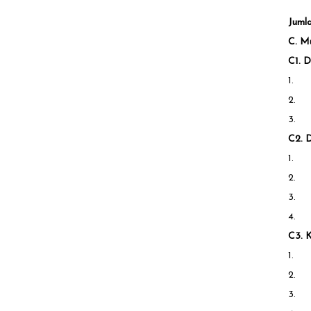
Juml
C. M
C1. D
1.
2.
3.
C2. 
1.
2.
3.
4.
C3. 
1.
2.
3.