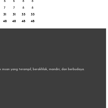
6
6
8
8
7
7
8
8
31
31
33
33
48
48
48
48
insan yang terampil, berakhlak, mandiri, dan berbudaya.