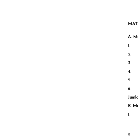
MAT
A. M
1.
2.
3.
4.
5.
6.
Juml
B. M
1.
2.