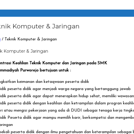
nik Komputer & Jaringan
e
/
Teknik Komputer & Jaringan
ik Komputer & Jaringan
ntrasi Keahlian Teknik Komputer dan Jaringan pada SMK
madiyah Purworejo bertujuan untuk :
gkatkan keimanan dan ketaqwaan peserta didik
dik peserta didik agar menjadi warga negara yang bertanggung jawab
dik peserta didik agar dapat menerapkan hidup sehat, memiliki wawasa
dik peserta didik dengan keahlian dan ketrampilan dalam progran keahl
ri atau mengisi pekerjaan yang ada di DUDI sebagai tenaga kerja ting
dik Peserta didik agar mampu memilih karir, berkompetisi dan mengemb
aringan
kali peserta didik dengan ilmu pengetahuan dan keterampilan sebagai b