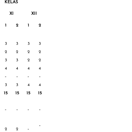
KELAS
XI
XII
1
2
1
2
3
3
3
3
2
2
2
2
3
3
2
2
4
4
4
4
–
–
–
–
3
3
4
4
15
15
15
15
–
–
–
–
–
2
2
–