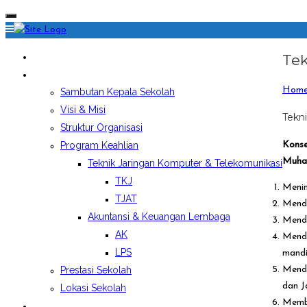
HOME
Tek
PROFIL SEKOLAH
Hom
Sambutan Kepala Sekolah
Visi & Misi
Tekn
Struktur Organisasi
Program Keahlian
Konse
Muham
Teknik Jaringan Komputer & Telekomunikasi
TKJ
Menin
TJAT
Mendi
Akuntansi & Keuangan Lembaga
Mendi
AK
Mendi
LPS
mandi
Prestasi Sekolah
Mendi
dan J
Lokasi Sekolah
Membe
EKSTRAKURIKULER