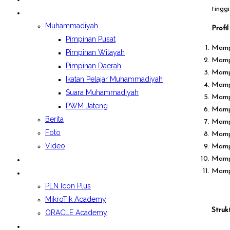
tinggi
BERITA&GALERI
Muhammadiyah
Profi
Pimpinan Pusat
Mamp
Pimpinan Wilayah
Mampu
Pimpinan Daerah
Mampu
Ikatan Pelajar Muhammadiyah
Mampu
Suara Muhammadiyah
Mampu
PWM Jateng
Mampu
Berita
Mampu
Foto
Mampu
Video
Mampu
LAPORAN BOSP
Mamp
Mampu
KELAS INDUSTRI
PLN Icon Plus
MikroTik Academy
Struk
ORACLE Academy
SPMB 2026/2027