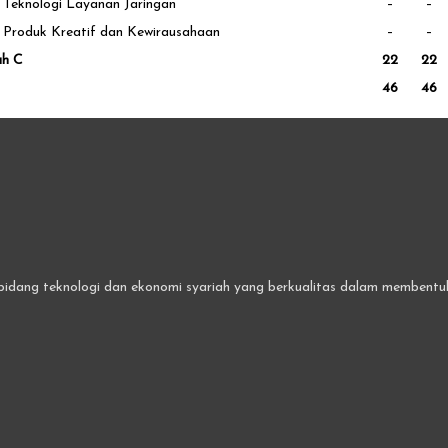
Teknologi Layanan Jaringan
–
–
Produk Kreatif dan Kewirausahaan
–
–
ah C
22
22
46
46
bidang teknologi dan ekonomi syariah yang berkualitas dalam membentuk 