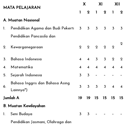
X
XI
XII
MATA PELAJARAN
1
2
1
2
1
2
A. Muatan Nasional
1.
Pendidikan Agama dan Budi Pekerti
3
3
3
3
3
3
Pendidikan Pancasila dan
2
2.
Kewarganegaraan
2
2
2
2
2
3.
Bahasa Indonesia
4
4
3
3
2
2
4.
Matematika
4
4
4
4
4
4
5.
Sejarah Indonesia
3
3
–
–
–
–
Bahasa Inggris dan Bahasa Asing
6.
3
3
3
3
4
4
Lainnya*)
Jumlah A
19
19
15
15
15
15
B. Muatan Kewilayahan
1.
Seni Budaya
3
3
–
–
–
–
Pendidikan Jasmani, Olahraga dan