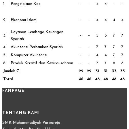
1.
Pengelolaan Kas
–
–
4
4
–
–
2.
Ekonomi Islam
–
–
4
4
4
4
Layanan Lembaga Keuangan
3.
–
–
5
5
7
7
Syariah
4.
Akuntansi Perbankan Syariah
–
–
7
7
7
7
5.
Komputer Akuntansi
–
–
4
4
7
7
6.
Produk Kreatif dan Kewirausahaan
–
–
7
7
8
8
Jumlah C
22
22
31
31
33
33
Total
46
46
48
48
48
48
FANPAGE
TENTANG KAMI
SMK Muhammadiyah Purworejo