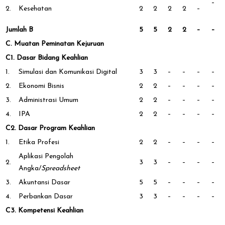
–
2.
Kesehatan
2
2
2
2
–
Jumlah B
5
5
2
2
–
–
C. Muatan Peminatan Kejuruan
C1. Dasar Bidang Keahlian
1.
Simulasi dan Komunikasi Digital
3
3
–
–
–
–
2.
Ekonomi Bisnis
2
2
–
–
–
–
3.
Administrasi Umum
2
2
–
–
–
–
4.
IPA
2
2
–
–
–
–
C2. Dasar Program Keahlian
1.
Etika Profesi
2
2
–
–
–
–
Aplikasi Pengolah
2.
3
3
–
–
–
–
Angka/
Spreadsheet
3.
Akuntansi Dasar
5
5
–
–
–
–
4.
Perbankan Dasar
3
3
–
–
–
–
C3. Kompetensi Keahlian